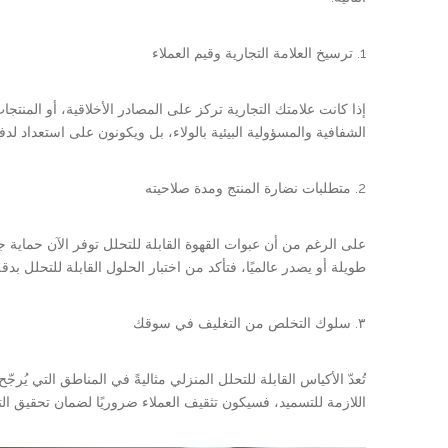
1. ترسيخ العلامة التجارية وقيم العملاء
إذا كانت علامتك التجارية تركز على المصادر الأخلاقية، أو المنتجات
الشفافية والمسؤولية البيئية بالولاء، بل ويكونون على استعداد لدف
2. متطلبات نضارة المنتج ومدة صلاحيته
على الرغم من أن عبوات القهوة القابلة للتحلل توفر الآن حماية جي
طويلة أو يصدر عالميًا، فتأكد من اختبار الحلول القابلة للتحلل بدق
٣. سلوك التخلص من التغليف في سوقك
تُعدّ الأكياس القابلة للتحلل المنزلي مثاليةً في المناطق التي يُر
اللازمة للتسميد، فسيكون تثقيف العملاء ضروريًا لضمان تحقيق التغل