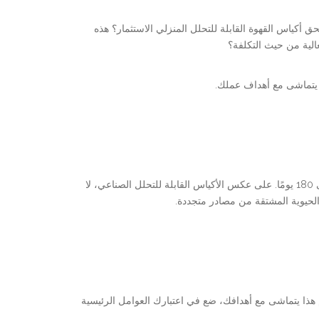
أكياس القهوة القابلة للتحلل المنزلي الاستثمار؟ هذه
عالية من حيث التكلفة؟
م يتماشى مع أهداف عملك.
أكياس القهوة القابلة للتحلل المنزلي هي حلول تغليف مصنوعة من مواد نباتية تتحلل بشكل طبيعي في بيئة سماد منزلي، عادةً في غضون 90 إلى 180 يومًا. على عكس الأكياس القابلة للتحلل الصناعي، لا
الحيوية المشتقة من مصادر متجددة.
دام هذا يتماشى مع أهدافك، ضع في اعتبارك العوامل الرئيسية