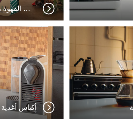
أكياس القهوة من ورق الكرافت
أكياس أغذية ا