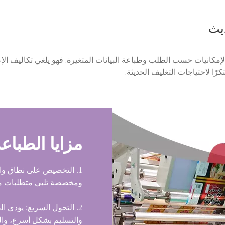
ديث
إمكانيات حسب الطلب وطباعة البيانات المتغيرة. فهو يلغي تكاليف الإع
رًا لاحتياجات التغليف الحديثة.
مزايا الطباعة ال
1. التخصيص على نطاق وا
ومخصصة تلبي متطلبات م
2. التحول السريع: يؤدي ا
والتسليم بشكل أسرع، والوف