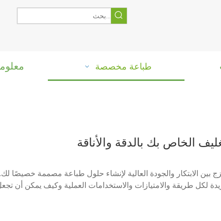
معلوما
طباعة مخصصة
التميز ال
حلول الطب
اختر من بين أنما
غرافية والرقمية) ا
صًا لك
ة
ف الخاص بك بالدقة والأناقة
مخصصة الآن!
 بين الابتكار والجودة العالية لإنشاء حلول طباعة مصممة خصيصًا لك. س
ريدة لكل طريقة والامتيازات والاستخدامات العملية وكيف يمكن أن تجعل