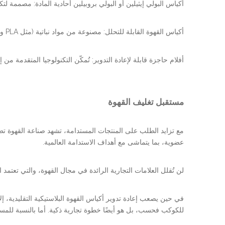
أكياس البولي إيثيلين أو البولي بروبيلين أحادية المادة: مصممة لتكون قابلة لإعادة التدوير بنسبة 100% حي
أكياس القهوة القابلة للتحلل: مصنوعة من مواد نباتية (مثل PLA وورق الكرافت)، وتتحلل بشكل طبيعي في مرافق التسميد الصناعي.
أفلام حاجزة قابلة لإعادة التدوير: تُمكّن التكنولوجيا المتقدمة من
مستقبل تغليف القهوة
عضوية، بما يتماشى مع أهداف الاستدامة العالمية.
لن تُقلل العلامات التجارية الرائدة في مجال القهوة، والتي تعتم
في حين يصعب إعادة تدوير أكياس القهوة البلاستيكية التقليدية، إلا
للكوكب فحسب، بل هو أيضًا خطوة تجارية ذكية. أما بالنسبة للمس