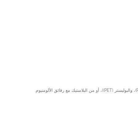
تُصنع أكياس القهوة البلاستيكية عادةً من مواد متعددة الطبقات تجمع بين أنواع مختلفة من البلاستيك (مثل البولي إيثيلين (PE)، والبولي بروبيلين (PP)، والبوليستر (PET))، أو من البلاستيك مع رقائق الألومنيوم.