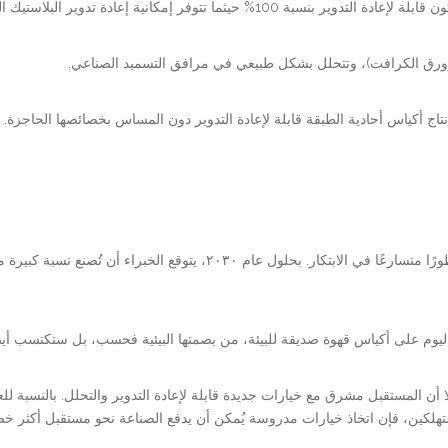
ثما تتوفر إمكانية إعادة تدوير البلاستيك المرن.
 إنتاج أكياس أحادية الطبقة قابلة لإعادة التدوير دون المساس بخصائصها الحاجزة.
مع تزايد الطلب على المنتجات المستدامة، تشهد صناعة القهوة تطورًا متسارعًا 
د اليوم على أكياس قهوة صديقة للبيئة، من بصمتها البيئية فحسب، بل ستكتسب أيض
 أن المستقبل مشرق مع خيارات جديدة قابلة لإعادة التدوير والتحلل. بالنسبة للع
تهلكين، فإن اتخاذ خيارات مدروسة يُمكن أن يدفع الصناعة نحو مستقبل أكثر خض