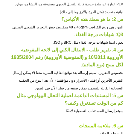
PLA عبارة عن مادة جديدة قابلة للتحلل الحيوي مصنوعة من النشا من موارد
نباتية متجددة (مثل الذرة والأرز وما إلى ذلك)
س 2: ما هو سمك هذه الأكياس؟
المواد هي ورق الكرافت 45gsm و 40 ميكرون جيش التحرير الشعبى الصينى.
Q3: شهادات درجة الغذاء.
نعم ، لدينا شهادات درجة الغذاء مثل BRC و ISO.
س 4: تقرير طلب - الانتقال الكلي إلى لائحة المفوضية
الأوروبية 10/2011 و (المفوضية الأوروبية) رقم 1935/2004
لكل منتج (نوع المادة).
بخصوص التقرير ، سيتم إرساله بعد توقيع اتفاقية السرية معنا (لا يمكن إرسال
التقرير للآخرين أو إفشاء الأسرار دون موافقتنا). لأن هذا النوع من الحقيبة
السحابية القابلة للتسميد يمكن صنعه من قبلنا الآن في الصين.
س 5: المستندات الداعمة لعملية التحلل البيولوجي مثال
كم من الوقت تستغرق وكيف؟
سيتم إرسال المستندات التفصيلية لاحقًا.
س 6: ملاءمة المنتجات
المنتجات الجافة