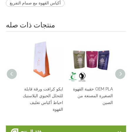
أكياس القهوة مع صمام التفريغ
منتجات ذات صله
سماد مخصص ورق
OEM PLA حقيبة القهوة
ايكو كرافت 
الكرافت التعبئة والتغليف
الصغيرة المصنعة من
للتحلل الحيو
لل
كيس القهوة مسطحة
الصين
احباط أكياس
ير
القاع قابلة للإغلاق مع
القهوة
Ziplock & Valve
فئة المنتج