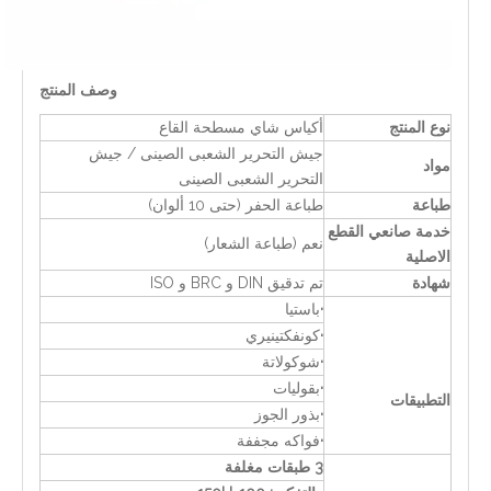
وصف المنتج
نوع المنتج
أكياس شاي مسطحة القاع
جيش التحرير الشعبى الصينى / جيش
مواد
التحرير الشعبى الصينى
طباعة
طباعة الحفر (حتى 10 ألوان)
خدمة صانعي القطع
نعم (طباعة الشعار)
الاصلية
شهادة
تم تدقيق DIN و BRC و ISO
·
باستيا
·
كونفكتينيري
·
شوكولاتة
·
بقوليات
التطبيقات
·
بذور الجوز
·
فواكه مجففة
3 طبقات مغلفة