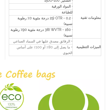
· التفكير: 100-150U
· المواد الورقية
للطباعة
معلومات تقنية
· OTR - 0.2 (25 درجة مئوية 0٪ رطوبة
نسبية)
· WVTR - 160 (38 درجة مئوية 90٪ رطوبة
نسبية)
• الرقائق مصدق عليها في السماد الصناعي
الميزات التنظيمية
• ما يصل إلى 80٪ أو 100٪ على أساس
الحيوي