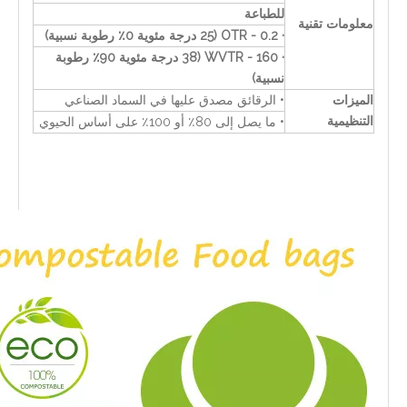
للطباعة
معلومات تقنية
· OTR - 0.2 (25 درجة مئوية 0٪ رطوبة نسبية)
· WVTR - 160 (38 درجة مئوية 90٪ رطوبة
نسبية)
الميزات
• الرقائق مصدق عليها في السماد الصناعي
التنظيمية
• ما يصل إلى 80٪ أو 100٪ على أساس الحيوي