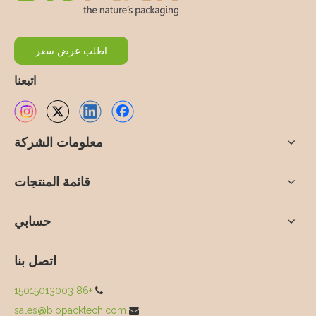
اطلب عرض سعر
اتبعنا
معلومات الشركة
قائمة المنتجات
حسابي
اتصل بنا
+86 15015013003

sales@biopacktech.com
