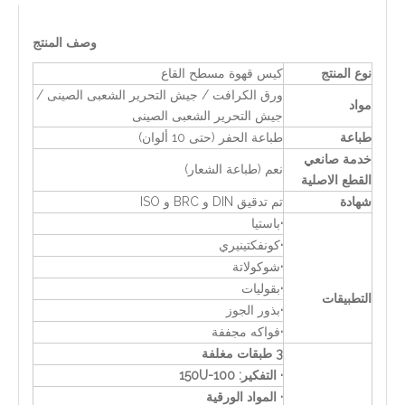
وصف المنتج
نوع المنتج
كيس قهوة مسطح القاع
ورق الكرافت / جيش التحرير الشعبى الصينى /
مواد
جيش التحرير الشعبى الصينى
طباعة
طباعة الحفر (حتى 10 ألوان)
خدمة صانعي
نعم (طباعة الشعار)
القطع الاصلية
شهادة
تم تدقيق DIN و BRC و ISO
·
باستيا
·
كونفكتينيري
·
شوكولاتة
·
بقوليات
التطبيقات
·
بذور الجوز
·
فواكه مجففة
3 طبقات مغلفة
· التفكير: 100-150U
· المواد الورقية