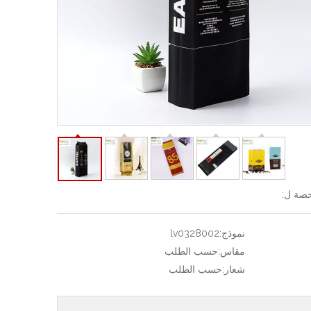
صة ل:
نموذج:
lv0328002
مقاس:
حسب الطلب
شعار:
حسب الطلب