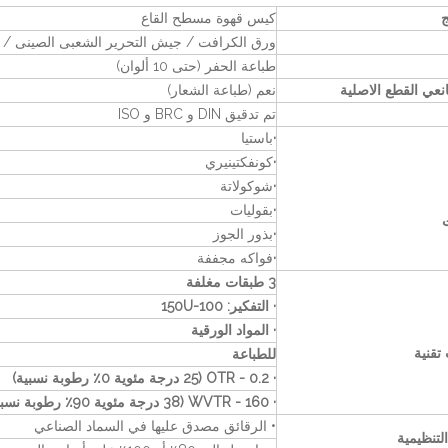
ج
كيس قهوة مسطح القاع
ورق الكرافت / جيش التحرير الشعبى الصينى / 
طباعة الحفر (حتى 10 ألوان)
عي القطع الاصلية
نعم (طباعة الشعار)
تم تدقيق DIN و BRC و ISO
·
باستيا
·
كونفكتينيري
·
شوكولاتة
·
بقوليات
·
بذور الجوز
·
فواكه مجففة
3 طبقات مغلفة
· التفكير: 100-150U
· المواد الورقية
تقنية
للطباعة
· OTR - 0.2 (25 درجة مئوية 0٪ رطوبة نسبية)
· WVTR - 160 (38 درجة مئوية 90٪ رطوبة نسبية)
• الرقائق مصدق عليها في السماد الصناعي
لتنظيمية