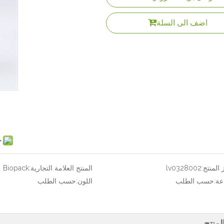
اضف الى السلة
ح
المنتج:
lv0328002
المنتج العلامة التجارية:
Biopack
عة:
حسب الطلب
اللون:
حسب الطلب
منتج