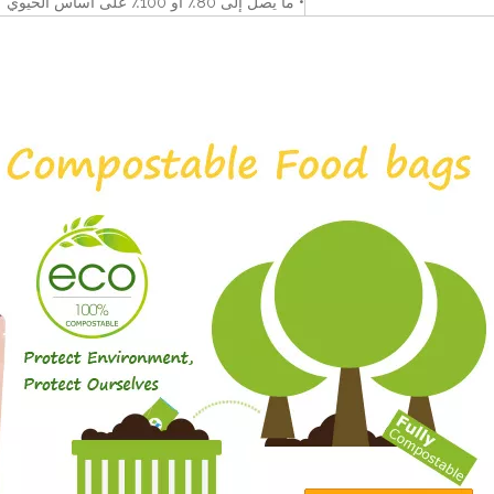
• ما يصل إلى 80٪ أو 100٪ على أساس الحيوي