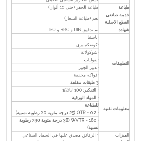
طباعة
طباعة الحفر (حتى 10 ألوان)
خدمة صانعي
نعم (طباعة الشعار)
القطع الاصلية
شهادة
تم تدقيق DIN و BRC و ISO
·
باستيا
·
كونفكتينيري
·
شوكولاتة
·
بقوليات
التطبيقات
·
بذور الجوز
·
فواكه مجففة
3 طبقات مغلفة
· التفكير: 100-150U
· المواد الورقية
للطباعة
معلومات تقنية
· OTR - 0.2 (25 درجة مئوية 0٪ رطوبة نسبية)
· WVTR - 160 (38 درجة مئوية 90٪ رطوبة
نسبية)
الميزات
• الرقائق مصدق عليها في السماد الصناعي