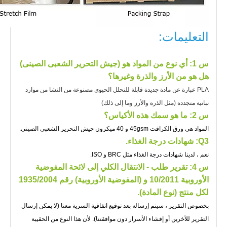
التعليمات:
س 1
: أي نوع من المواد هو (جيش التحرير الشعبى الصينى)
هل هو من الأرز والذرة وغيرها؟
PLA عبارة عن مادة جديدة قابلة للتحلل الحيوي مصنوعة من النشا من موارد
نباتية متجددة (مثل الذرة والأرز وما إلى ذلك)
س 2: ما هو سمك هذه الأكياس؟
المواد هي ورق الكرافت 45gsm و 40 ميكرون جيش التحرير الشعبى الصينى.
Q3: شهادات درجة الغذاء.
نعم ، لدينا شهادات درجة الغذاء مثل BRC و ISO.
س 4: تقرير طلب - الانتقال الكلي إلى لائحة المفوضية
الأوروبية 10/2011 و (المفوضية الأوروبية) رقم 1935/2004
لكل منتج (نوع المادة).
بخصوص التقرير ، سيتم إرساله بعد توقيع اتفاقية السرية معنا (لا يمكن إرسال
التقرير للآخرين أو إفشاء الأسرار دون موافقتنا). لأن هذا النوع من الحقيبة