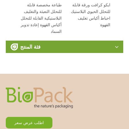
OEM PLA حقيبة القهوة
ايكو كرافت ورقة قابلة
طباعة مخصصة قاب
الصغيرة المصنعة من
للتحلل الحيوي البلاستيك
للتحلل التعبئة وال
الصين
احباط أكياس تغليف
البلاستيكية القابلة
القهوة
أكياس القهوة إعاد
السماد
فئة المنتج
اطلب عرض سعر