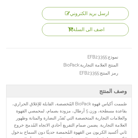
ارسل بريد الكتروني
اضف الى السلة
نموذج:
EFB23355
المنتج العلامة التجارية:
BioPack
رمز المنتج:
EFB23355
وصف المنتج
صُممت أكياس قهوة BioPack المُخصصة، القابلة للإغلاق الحراري،
بقاعدة مسطحة، وزن 5 أرطال، مزودة بصمام، لمحمصي القهوة
والعلامات التجارية المتخصصة التي تُقدّر النضارة والمتانة وظهور
العلامة التجارية. يضمن صمام التفريغ أحادي الاتجاه المُدمج خروج
ثاني أكسيد الكربون من القهوة المُحمصة حديثًا دون السماح بدخول