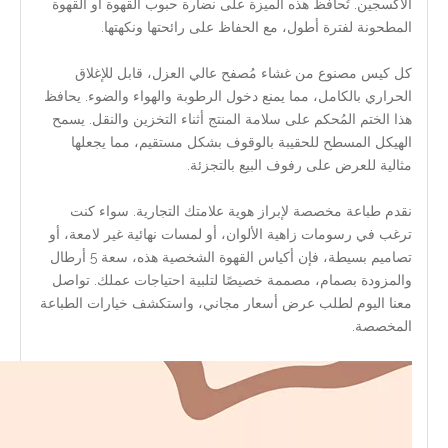
الأكسجين. تُحافظ هذه الميزة على نضارة حبوب القهوة أو القهوة
المطحونة لفترة أطول، مع الحفاظ على رائحتها ونكهتها.
كل كيس مصنوع من غشاء مُصفح عالي العزل، قابل للإغلاق
الحراري بالكامل، مما يمنع دخول الرطوبة والهواء والضوء. يحافظ
هذا الختم المُحكم على سلامة المنتج أثناء التخزين والنقل. يسمح
الهيكل المسطح للحقيبة بالوقوف بشكل مستقيم، مما يجعلها
مثالية للعرض على رفوف البيع بالتجزئة.
نقدم طباعة مخصصة لإبراز هوية علامتك التجارية. سواء كنت
ترغب في رسومات زاهية الألوان، أو لمسات نهائية غير لامعة، أو
تصاميم بسيطة، فإن أكياس القهوة الشخصية هذه، سعة 5 أرطال
والمزودة بصمام، مصممة خصيصًا لتلبية احتياجات عملك. تواصل
معنا اليوم لطلب عرض أسعار مجاني، واستكشف خيارات الطباعة
المخصصة.