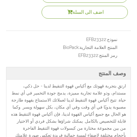
اضف الى السلة
نموذج:
EFB23322
المنتج العلامة التجارية:
BioPack
رمز المنتج:
EFB23322
وصف المنتج
ارتقِ بتجربة قهوتك مع أكياس قهوة التنقيط لدينا - حل ذكي،
مستدام، وذو علامة تجارية مميزة، يدمج جودة التخمير في أي نمط
حياة. تتيح أكياس قهوة التنقيط لدينا لعملائك الاستمتاع بقهوة طازجة
مصبوبة يدويًا في أي وقت وفي أي مكان، بكل سهولة ويسر. وكما
هو الحال مع جميع أكياس القهوة لدينا، فإن أكياس قهوة التنقيط هذه
قابلة للتخصيص بالكامل. يمكنك شراؤها بشكل فردي أو الاختيار
من بين مجموعة مختارة من كبسولات قهوة التنقيط الفاخرة
بأحجام مختلفة لإضفاء لمسة جمالية فريدة تعكس صورة علامتك