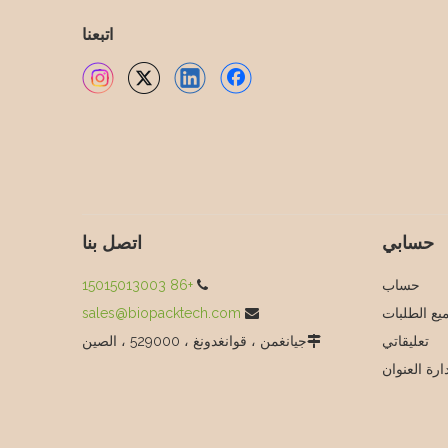
اتبعنا
حسابي
اتصل بنا
حساب
+86 15015013003

يع الطلبات
sales@biopacktech.com

تعليقاتي
جيانغمن ، قوانغدونغ ، 529000 ، الصين

ارة العنوان