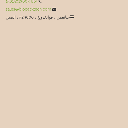
+86 15015013003

sales@biopacktech.com

جيانغمن ، قوانغدونغ ، 529000 ، الصين
