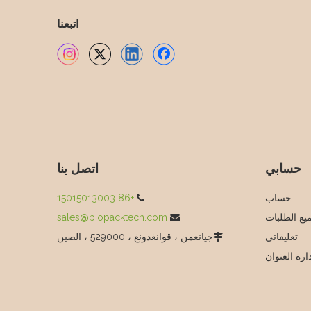
اتبعنا
حسابي
اتصل بنا
حساب
+86 15015013003

يع الطلبات
sales@biopacktech.com

تعليقاتي
جيانغمن ، قوانغدونغ ، 529000 ، الصين

ارة العنوان