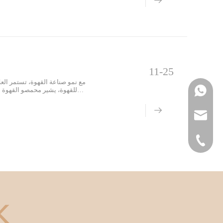
11-25
مع نمو صناعة القهوة، تستمر العل
للقهوة، يشير محمصو القهوة ا
WhatsApp
تحميص حبوب القهوة بشكل حرفي، و
بريد الالكتروني
هاتف