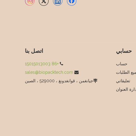
حسابي
اتصل بنا
حساب
+86 15015013003

يع الطلبات
sales@biopacktech.com

تعليقاتي
جيانغمن ، قوانغدونغ ، 529000 ، الصين

ارة العنوان