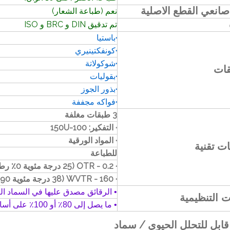
انعي القطع الاصلية
نعم (طباعة الشعار)
تم تدقيق DIN و BRC و ISO
·
باستيا
·
كونفكتينيري
·
شوكولاتة
قات
·
بقوليات
·
بذور الجوز
·
فواكه مجففة
3 طبقات مغلفة
· التفكير: 100-150U
· المواد الورقية
ت تقنية
للطباعة
· OTR - 0.2 (25 درجة مئوية 0٪ رطوبة نسبية)
· WVTR - 160 (38 درجة مئوية 90٪ رطوبة نسبية)
• الرقائق مصدق عليها في السماد ا
ت التنظيمية
• ما يصل إلى 80٪ أو 100٪ على أساس الحيوي
بل للتحلل الحيوي / سماد