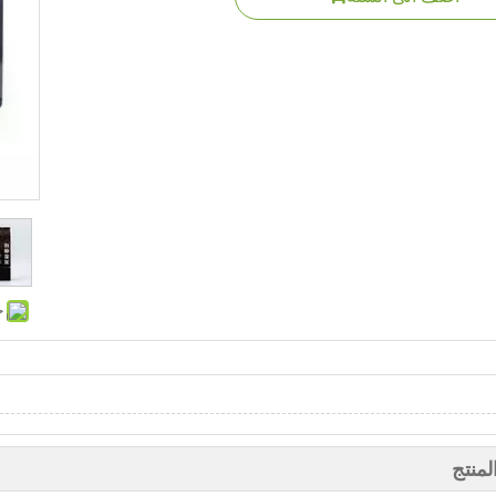
ح
منتج