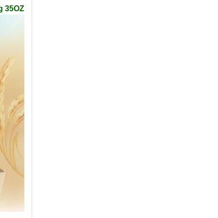
1Kg 35OZ القهوة شقة أسفل حقيبة مقهى مخصصة Biodegrabale جيش