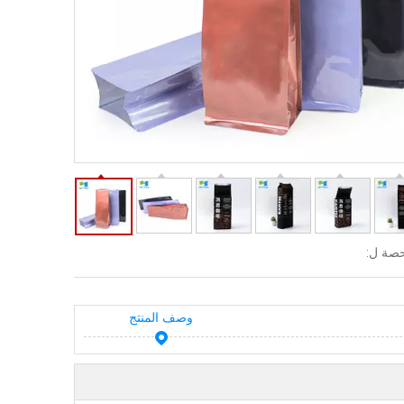
صة ل:
وصف المنتج