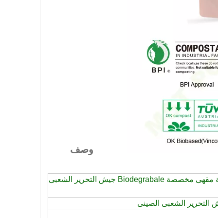
وصف
1Kg 35OZ القهوة شقة أسفل حقيبة مقهى مخصصة Biodegrabale جيش التحرير الشعبى
 التحرير الشعبى الصينى