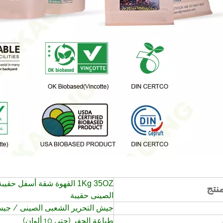
منتج
الصينى حقيبة
جيش التحرير الشعبى الصينى / جيش
طباعة الحفر (حتى 10 ألوان)