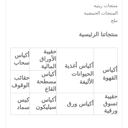
منتجات زيتية
المنتجات الحمضية
ملح
منتجاتنا الرئيسية
حقيبة
أكياس
الأوراق
سحاب
أكياس أغذية
المالية
أكياس
الحيوانات
أكياس
القهوة
حقائب
مسطحة
الأليفة
الوقوف
القاع
حقيبة
أكياس
كيس
تسوق
أكياس ورق
سيليكون
سماد
ورقية