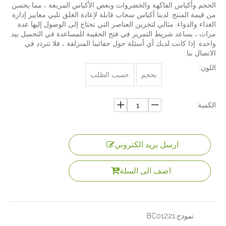
الحجم وأكياس الفاكهة والخضروات وبعض الأكياس المربعة ، مما يحسن
من قيمة المنتج. لدينا أكياس سحاب قابلة لإعادة الغلق تلبي معايير إدارة
الغذاء والدواء. مثالي لتخزين العناصر التي تحتاج إلى الوصول إليها عدة
مرات ، يساعد شريط التمرير في فتح الحقيبة للمساعدة في التحميل بيد
واحدة. إذا كانت لديك أي أسئلة حول حقائبنا المنزلقة ، فلا تتردد في
الاتصال بنا.
اللون:
بحجم
حسب الطلب
الكمية:
ارسل بريد الكتروني
اضف الى السلة
نموذج:
BC01221