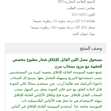
المنتج العلامة التجارية:
BIO
مقاس:
حسب الطلب
اللون:
100-150U
طباعة:
0.2 (25 درجة مئوية 0٪ رطوبة نسبية)
شعار:
160 (38 درجة مئوية 90٪ رطوبة نسبية)
مواد:
حيوان اليف
وصف المنتج
مسحوق مصل اللبن القابل للإغلاق شعار مطبوع مخصص
للحقيبة مع مزود بسحاب مرن
تتمتع حقيبة السوستة القابلة للإغلاق بشعبية كبيرة بين المستخدمين
بسبب استخدامها المريح وسهولة التعامل معها. يسمح لك السحاب
باحتواء أغراضك فيه طالما أردت. نحن نستخدم سحابًا عالي الجودة
قابل لإعادة الغلق مع ختم عالي الجودة يجعل من السهل سحب
السحاب القابل للإغلاق. ميزة فتح وإغلاق الأكياس القابلة للإغلاق
سهلة الاستخدام هي ما جعل هذه الأكياس البلاستيكية ذات
السوستة شائعة جدًا. تُستخدم السوستة القابلة للإغلاق في أكياس