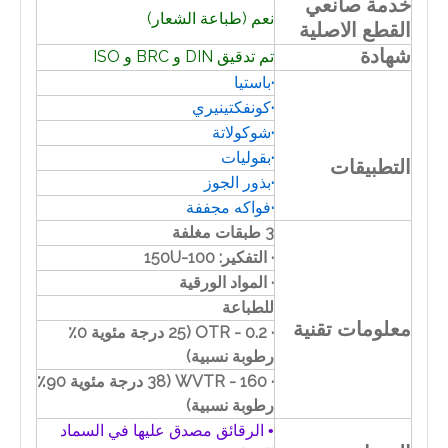
خدمة صانعي
نعم (طباعة الشعار)
القطع الاصلية
شهادة
تم تدقيق DIN و BRC و ISO
·
باستيا
·
كونفكتينيري
·
شوكولاتة
·
بقوليات
التطبيقات
·
بذور الجوز
·
فواكه مجففة
3 طبقات مغلفة
· التفكير: 100-150U
· المواد الورقية
للطباعة
معلومات تقنية
· OTR - 0.2 (25 درجة مئوية 0٪
رطوبة نسبية)
· WVTR - 160 (38 درجة مئوية 90٪
رطوبة نسبية)
• الرقائق مصدق عليها في السماد