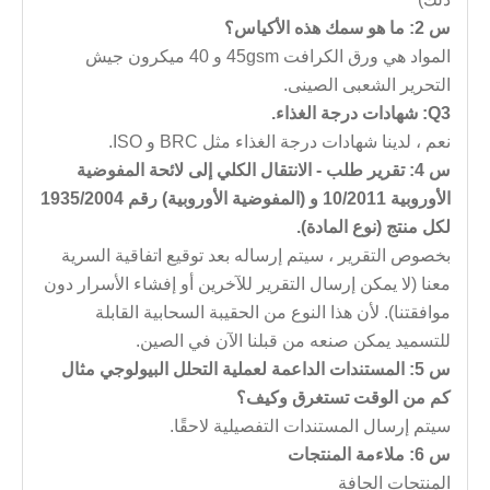
س 2: ما هو سمك هذه الأكياس؟
المواد هي ورق الكرافت 45gsm و 40 ميكرون جيش
التحرير الشعبى الصينى.
Q3: شهادات درجة الغذاء.
نعم ، لدينا شهادات درجة الغذاء مثل BRC و ISO.
س 4: تقرير طلب - الانتقال الكلي إلى لائحة المفوضية
الأوروبية 10/2011 و (المفوضية الأوروبية) رقم 1935/2004
لكل منتج (نوع المادة).
بخصوص التقرير ، سيتم إرساله بعد توقيع اتفاقية السرية
معنا (لا يمكن إرسال التقرير للآخرين أو إفشاء الأسرار دون
موافقتنا). لأن هذا النوع من الحقيبة السحابية القابلة
للتسميد يمكن صنعه من قبلنا الآن في الصين.
س 5: المستندات الداعمة لعملية التحلل البيولوجي مثال
كم من الوقت تستغرق وكيف؟
سيتم إرسال المستندات التفصيلية لاحقًا.
س 6: ملاءمة المنتجات
المنتجات الجافة