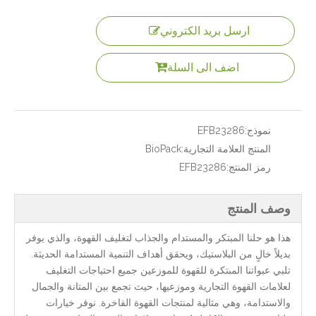
ارسل بريد الكتروني
اضف الى السلة
نموذج:
EFB23286
المنتج العلامة التجارية:
BioPack
رمز المنتج:
EFB23286
وصف المنتج
هذا هو حلنا المبتكر والمستدام والجذاب لتغليف القهوة، والذي يوفر
بديلاً خالٍ من البلاستيك، ويحقق أهداف التنمية المستدامة الحديثة.
تلبي عبواتنا المبتكرة للقهوة للموزعين جميع احتياجات التغليف
لعلامات القهوة التجارية وموزعيها، حيث تجمع بين المتانة والجمال
والاستدامة، وهي مثالية لمنتجات القهوة الفاخرة. نوفر خيارات