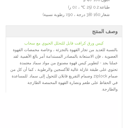
طباعة:
0.2 (25 ℃ ، 0٪ ر)
شعار:
160 (38 درجة ، 90٪ رطوبة نسبية)
وصف المنتج
كيس ورق كرافت قابل للتحلل الحيوي مع سحاب
بالنسبة للعديد من تجار القهوة بالتجزئة ، وخاصة محمصات القهوة
العضوية ، فإن الاستعانة بالمصادر المستدامة أمر بالغ الأهمية. لقد
عملنا بجد - لتطوير كيس قهوة مصنوع من مواد سماد معتمدة
تحتوي على طبقة عازلة عالية للأكسجين والرطوبة ، كما أن كل من
صمام ziplock وصمام التفريغ قابلان للتحول إلى سماد. للمساعدة
في الحفاظ على طعم ونضارة القهوة المحمصة الطازجة
والطازجة.