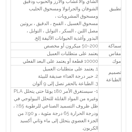
الشاي والأعشاب والأرز والحبوب ودقيق
تطبيق
الشوفان والجرانولا ومسحوق الحليب
ومسحوق المشروبات ،
مسحوق الغسيل ، القمح ، الدقيق ، بروتين
مصل اللبن ، السكر ، التوابل ، التوابل ،
البذور وأغذية الحيوانات الأليفة إلخ.
سماكة
50-200 ميكرون أو مخصص
مقاس
يعتمد على متطلبات العميل
موك
10000 قطعة أو يعتمد على البعد الفعلي
1. يعتمد على متطلبات العميل
تصميم
2. حبر درجة الغذاء صديقة للبيئة
الطباعة
3. الطباعة بالحفر تصل إلى 9 ألوان
1- سيستغرق الأمر 180 يومًا حتى يتحلل PLA
وغيره من المواد القابلة للتحلل البيولوجي في
ظل ظروف التسميد الصناعي للرطوبة 65٪ ،
ودرجة الحرارة 65 درجة مئوية ، و 90٪ من
الجزء العضوي يتحلل إلى ماء وثاني أكسيد
الكربون.