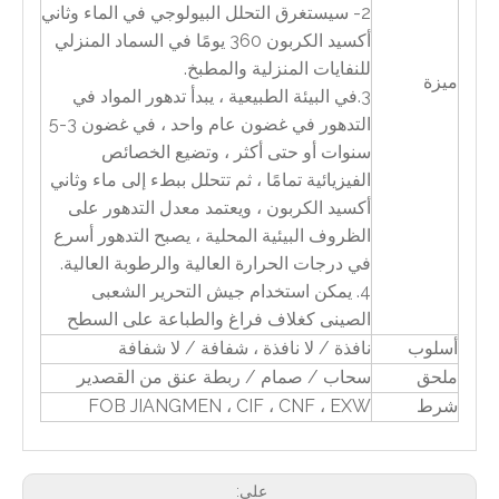
2- سيستغرق التحلل البيولوجي في الماء وثاني
أكسيد الكربون 360 يومًا في السماد المنزلي
للنفايات المنزلية والمطبخ.
ميزة
3.في البيئة الطبيعية ، يبدأ تدهور المواد في
التدهور في غضون عام واحد ، في غضون 3-5
سنوات أو حتى أكثر ، وتضيع الخصائص
الفيزيائية تمامًا ، ثم تتحلل ببطء إلى ماء وثاني
أكسيد الكربون ، ويعتمد معدل التدهور على
الظروف البيئية المحلية ، يصبح التدهور أسرع
في درجات الحرارة العالية والرطوبة العالية.
4. يمكن استخدام جيش التحرير الشعبى
الصينى كغلاف فراغ والطباعة على السطح
أسلوب
نافذة / لا نافذة ، شفافة / لا شفافة
ملحق
سحاب / صمام / ربطة عنق من القصدير
شرط
FOB JIANGMEN ، CIF ، CNF ، EXW
على: