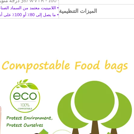
· WVTR - 160 (38 درجة مئوية 90٪ رطوبة نسبية)
• اللامينيت معتمد من السماد الصنا
الميزات التنظيمية
• ما يصل إلى 80٪ أو 100٪ على أساس الحيوي