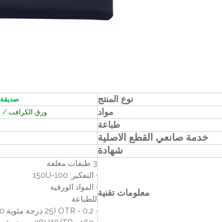
نوع المنتج
صديقة 
مواد
ورق الكرافت / ج
طباعة
خدمة صانعي القطع الاصلية
شهادة
3 طبقات مغلفة
· التفكير: 100-150U
· المواد الورقية
معلومات تقنية
للطباعة
· OTR - 0.2 (25 درجة مئوية 0٪ رطوبة نسبية)