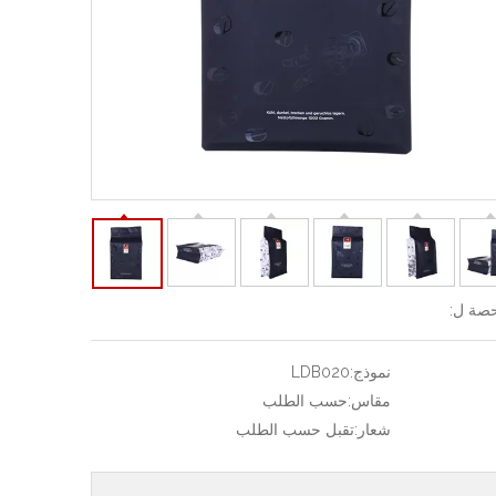
صة ل:
نموذج:
LDB020
مقاس:
حسب الطلب
شعار:
تقبل حسب الطلب