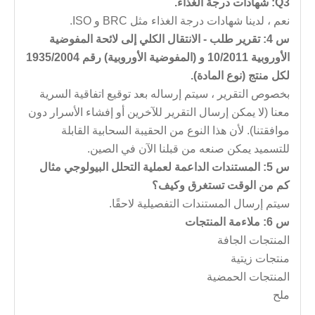
Q3: شهادات درجة الغذاء.
نعم ، لدينا شهادات درجة الغذاء مثل BRC و ISO.
س 4: تقرير طلب - الانتقال الكلي إلى لائحة المفوضية
الأوروبية 10/2011 و (المفوضية الأوروبية) رقم 1935/2004
لكل منتج (نوع المادة).
بخصوص التقرير ، سيتم إرساله بعد توقيع اتفاقية السرية
معنا (لا يمكن إرسال التقرير للآخرين أو إفشاء الأسرار دون
موافقتنا). لأن هذا النوع من الحقيبة السحابية القابلة
للتسميد يمكن صنعه من قبلنا الآن في الصين.
س 5: المستندات الداعمة لعملية التحلل البيولوجي مثال
كم من الوقت تستغرق وكيف؟
سيتم إرسال المستندات التفصيلية لاحقًا.
س 6: ملاءمة المنتجات
المنتجات الجافة
منتجات زيتية
المنتجات الحمضية
ملح