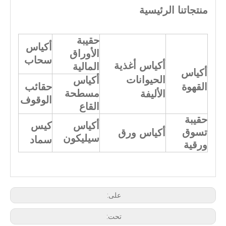
منتجاتنا الرئيسية
حقيبة
أكياس
الأوراق
سحاب
أكياس أغذية
المالية
أكياس
الحيوانات
أكياس
القهوة
حقائب
مسطحة
الأليفة
الوقوف
القاع
حقيبة
أكياس
كيس
تسوق
أكياس ورق
سيليكون
سماد
ورقية
على:
تحت: