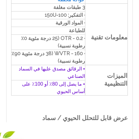
3 طبقات مغلفة
· التفكير: 100-150U
· المواد الورقية
للطباعة
معلومات تقنية
· OTR - 0.2 (25 درجة مئوية 0٪
رطوبة نسبية)
· WVTR - 160 (38 درجة مئوية 90٪
رطوبة نسبية)
• الرقائق مصدق عليها في السماد
الميزات
الصناعي
التنظيمية
• ما يصل إلى 80٪ أو 100٪ على
أساس الحيوي
عرض قابل للتحلل الحيوي / سماد