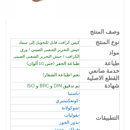
وصف المنتج
نوع المنتج
كيس كرافت قابل للتحويل إلى سماد
جيش التحرير الشعبى الصينى / ورق
مواد
الكرافت / جيش التحرير الشعبى الصينى
طباعة
طباعة الحفر (حتى 10 ألوان)
خدمة صانعي
نعم (طباعة الشعار)
القطع الاصلية
شهادة
تم تدقيق DIN و BRC و ISO
·
باستيا
·
كونفكتينيري
·
شوكولاتة
·
بقوليات
التطبيقات
·
بذور الجوز
·
فواكه مجففة