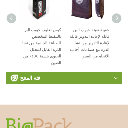
عادة تدوير المواد Hdpe
كيس قهوة بطباعة مات
حقيبة تعبئة حبوب البن
كيس تغل
مع صمام تفريغ الغاز من
قابلة لإعادة التدوير قابلة
بالتنقي
وك
ورق كرافت ومواد مغلفة
لإعادة التدوير من نشا
للطباعة 
من الصين
الذرة مع صمامات أحادية
الذرة الق
الاتجاه من الصين
الصين
فئة المنتج