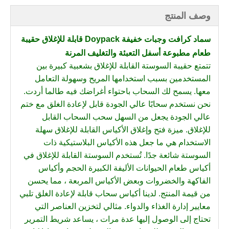
وصف المنتج
سماد كرافت وجبات خفيفة Doypack قابلة للإغلاق حقيبة
طعام مطبوعة أسفل التعبئة والتغليف المرنة
تتمتع حقيبة السوستة القابلة للإغلاق بشعبية كبيرة بين
المستخدمين بسبب استخدامها المريح وسهولة التعامل
معها. يسمح لك السحاب باحتواء أغراضك فيه طالما أردت.
نحن نستخدم سحابًا عالي الجودة قابل لإعادة الغلق مع ختم
عالي الجودة يجعل من السهل سحب السحاب القابل
للإغلاق. ميزة فتح وإغلاق الأكياس القابلة للإغلاق سهلة
الاستخدام هي ما جعل هذه الأكياس البلاستيكية ذات
السوستة شائعة جدًا. تُستخدم السوستة القابلة للإغلاق في
أكياس طعام الحيوانات الأليفة الكبيرة الحجم وأكياس
الفاكهة والخضروات وبعض الأكياس المربعة ، مما يحسن
من قيمة المنتج. لدينا أكياس سحاب قابلة لإعادة الغلق تلبي
معايير إدارة الغذاء والدواء. مثالي لتخزين العناصر التي
تحتاج إلى الوصول إليها عدة مرات ، يساعد شريط التمرير