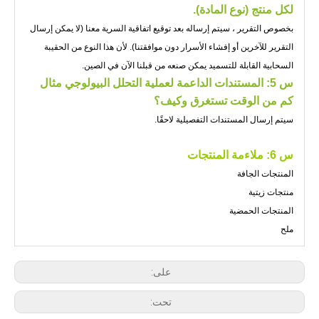
لكل منتج (نوع المادة).
بخصوص التقرير ، سيتم إرساله بعد توقيع اتفاقية السرية معنا (لا يمكن إرسال
التقرير للآخرين أو إفشاء الأسرار دون موافقتنا). لأن هذا النوع من الحقيبة
السحابية القابلة للتسميد يمكن صنعه من قبلنا الآن في الصين.
س 5: المستندات الداعمة لعملية التحلل البيولوجي مثال
كم من الوقت تستغرق وكيف؟
سيتم إرسال المستندات التفصيلية لاحقًا.
س 6: ملاءمة المنتجات
المنتجات الجافة
منتجات زيتية
المنتجات الحمضية
ملح
على:
تحت: