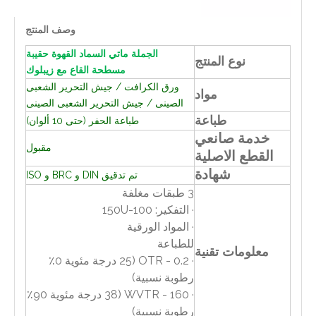
وصف المنتج
الجملة ماتي السماد القهوة حقيبة
نوع المنتج
مسطحة القاع مع زيبلوك
ورق الكرافت / جيش التحرير الشعبى
مواد
الصينى / جيش التحرير الشعبى الصينى
طباعة
طباعة الحفر (حتى 10 ألوان)
خدمة صانعي
مقبول
القطع الاصلية
شهادة
تم تدقيق DIN و BRC و ISO
3 طبقات مغلفة
· التفكير: 100-150U
· المواد الورقية
للطباعة
معلومات تقنية
· OTR - 0.2 (25 درجة مئوية 0٪
رطوبة نسبية)
· WVTR - 160 (38 درجة مئوية 90٪
رطوبة نسبية)