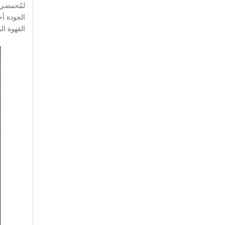
لمُحمصي 
الجودة أح
القهوة ال