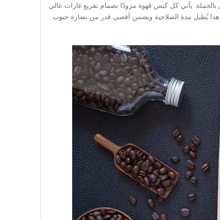
الجملة. يأتي كل كيس قهوة مزودًا بصمام تفريغ غازات عالي
ن. هذا يُطيل مدة الصلاحية ويضمن أقصى قدر من نضارة حبوب