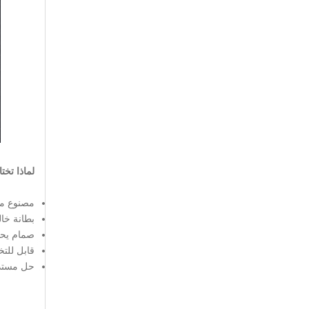
لماذا تخت
مصنوع من 
بطانة خال
صمام يحا
قابل للت
حل مستدا