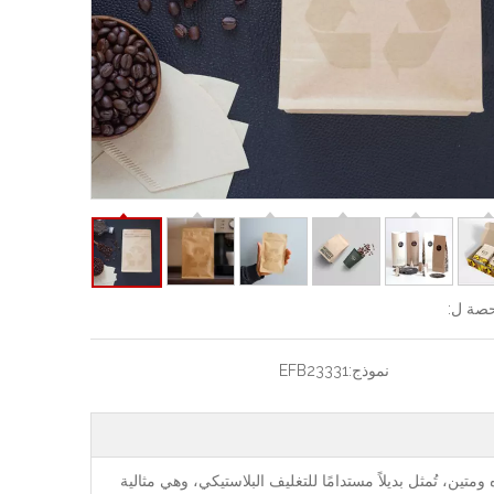
صة ل:
نموذج:
EFB23331
ة من ورق كرافت مُعاد تدويره ومتين، تُمثل بديلاً مستدامًا للتغليف البلاستيكي، وهي مثالية