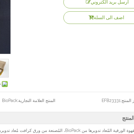
ارسل بريد الكتروني
اضف الى السلة
ح
المنتج:
EFB23331
المنتج العلامة التجارية:
BioPack
منتج
أكياس القهوة الورقية المُعاد تدويرها من BioPack، المُصنع