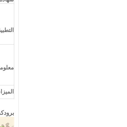
التطبي
معلوما
الميزا
برودك