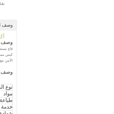
طبا
وصف ال
أكي
وصف ا
قاع مسط
كيس مما ي
الآمن مع 
وصف ا
نوع ال
مواد
طباعة
خدمة ص
شهادة