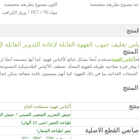
عة:
مصنوع بطريقة مخصصة
اللون:
مصنوع بطريقة مخصصة
مواد:
PET / PE / ورق الكرافت
منتج
اس تغليف حبوب القهوة القابلة لإعادة التدوير القابلة 
لمنتج
ح
أكياس القهوة
تستخدم أيضًا بشكل شائع كأكياس قهوة. كما أنها مصممة أيضًا لر
وفر فترة صلاحية طويلة للقهوة المعبأة. تصطف الأكياس البلاستيكية المصنوعة
المنتجات الغذائية بما في ذلك القهوة. كما أنهم يصممون نافذة شفافة يمكن إضافت
لمنتج
منتج
أكياس قهوة مسطحة القاع
جيش التحرير الشعبى الصينى / جيش التحرير ا
طباعة الحفر (حتى 10 ألوان)
انعي القطع الاصلية
نعم (طباعة الشعار)
تم تدقيق DIN و BRC و ISO