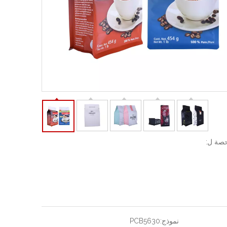
صة ل:
نموذج:
PCB5630