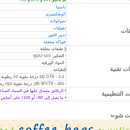
·
باستيا
·
كونفكتينيري
·
شوكولاتة
·
بقوليات
قات
·
بذور الجوز
·
فواكه مجففة
3 طبقات مغلفة
· التفكير: 100-150U
· المواد الورقية
ت تقنية
للطباعة
· OTR - 0.2 (25 درجة مئوية 0٪ رطوبة نسبية)
· WVTR - 160 (38 درجة مئوية 90٪ رطوبة نسبية)
• الرقائق مصدق عليها في السماد الصنا
ت التنظيمية
• ما يصل إلى 80٪ أو 100٪ على أساس الحيوي
w
ت شو